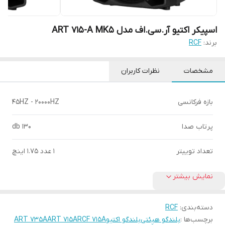
اسپیکر اکتیو آر.سی.اف مدل ART 715-A MK5
برند:
RCF
مشخصات
نظرات کاربران
بازه فرکانسی
45HZ - 20000HZ
پرتاب صدا
130 db
تعداد توییتر
1 عدد 1.75 اینچ
نمایش بیشتر
دسته‌بندی
:
RCF
برچسب‌ها :
بلندگو هیِئتی
بلندگو اکتیو
RCF 715A
ART 715A
ART 735A