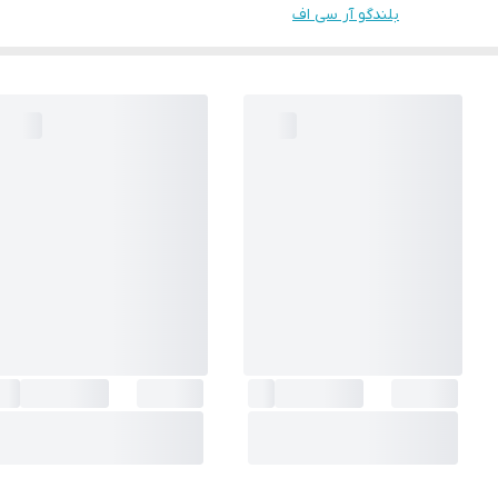
بلندگو آر سی اف