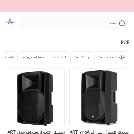
جستجو
RCF
جدیدترین
برندها
قیمت
دسته‌بندی
فقط محص
اسپیکر اکتیو آر.سی.اف ART 735A
اسپیکر اکتیو آر.سی.اف مدل ART