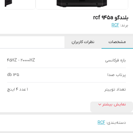
بلندگو rcf 945a
برند:
RCF
مشخصات
نظرات کاربران
بازه فرکانسی
45HZ - 20000HZ
پرتاب صدا
135 db
تعداد توییتر
1 عدد 4 اینچ
نمایش بیشتر
دسته‌بندی
:
RCF