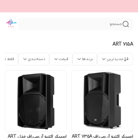
جستجو
ART 715A
جدیدترین
برندها
قیمت
دسته‌بندی
فقط محص
اسپیکر اکتیو آر.سی.اف ART 735A
اسپیکر اکتیو آر.سی.اف مدل ART