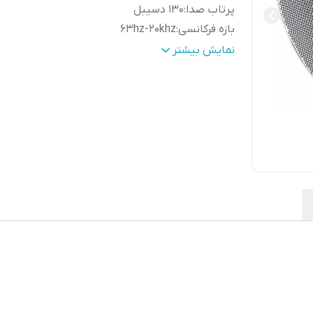
پرتاب صدا
:
130 دسیبل
بازه فرکانسی
:
63hz-20khz
امپدانس
:
۸ اهم
نمایش بیشتر