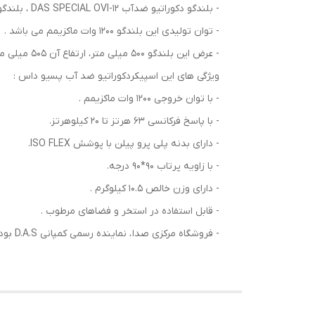
- بلندگو دکوراتیو ضدآب DAS SPECIAL OVI-12 ، بلندگویی اهمی ، 12 اینچ و فول رنج و کواکسیال می باشد.
- توان تولیدی این بلندگو 1200 وات ماکزیمم می باشد .
- عرض این بلندگو 500 میلی متر، ارتفاع آن 505 میلی متر و عمق آن 293 میلی متر و دارای قدرتی برابر با 130 دسیبل است.
ویژگی های این اسپیکردکوراتیو ضد آب پسیو داس :
- با توان خروجی 1200 وات ماکزیمم .
- با پاسخ فرکانسی 63 هرتز تا 20 کیلوهرتز.
- دارای بدنه پلی پرو پیلن با پوشش ISO FLEX.
- با زاویه پرتاب 90*90 درجه.
- دارای وزن خالص 10.5 کیلوگرم .
- قابل استفاده در استخر و فضاهای مرطوب .
- فروشگاه مرکزی صدا ، نماینده رسمی کمپانی D.A.S بوده و خرید و فروش و تمامی خدمات پس از فروش کالا را نیز ارائه می دهد.