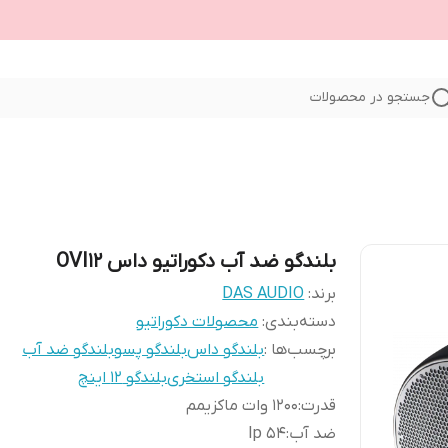
جستجو در محصولات
بلندگو ضد آب دکوراتیو داس OVI12
برند:
DAS AUDIO
دسته‌بندی
:
محصولات دکوراتیو
برچسب‌ها :
بلندگو داس
بلندگو پسو
بلندگو ضد آب
بلندگو استخری
بلندگو ۱۲ اینچ
قدرت
:
۱۲۰۰ وات ماکزیمم
ضد آب
:
Ip 54