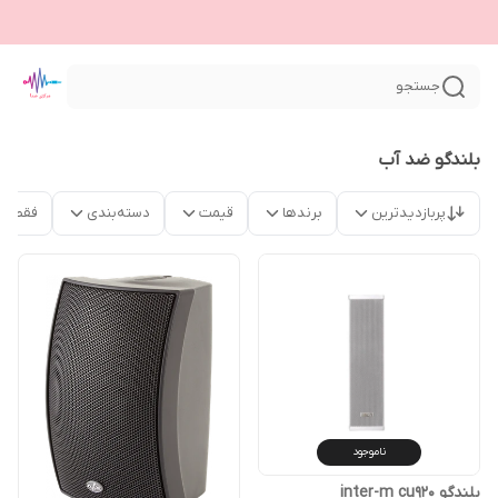
جستجو
بلندگو ضد آب
پربازدیدترین
برندها
قیمت
دسته‌بندی
فقط م
ناموجود
بلندگو inter-m cu920