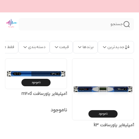
جستجو
جدیدترین
برندها
قیمت
دسته‌بندی
فقط محص
ناموجود
آمپلیفایر پاورسافت m20d
ناموجود
ناموجود
آمپلیفایر پاورسافت k3