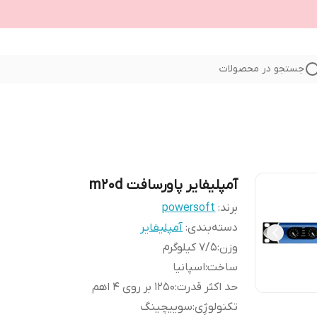
جستجو در محصولات
آمپلیفایر پاورسافت m20d
برند:
powersoft
دسته‌بندی
:
آمپلیفایر
وزن
:
7/5 کیلوگرم
ساخت
:
اسپانیا
حد اکثر قدرت
:
1250 بر روی 4 اهم
تکنولوژِی
:
سوییچینگ