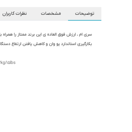
توضیحات
مشخصات
نظرات کاربران
سری ام ، ارزش فوق العاده ی این برند ممتاز را همراه
بکارگیری استاندارد یو وان و کاهش یافتن ارتفاع دستگاه می باشد.مدلهای سری ام ۴کاناله تا ۱۲۵۰ W/ch بر
7kg/15lbs