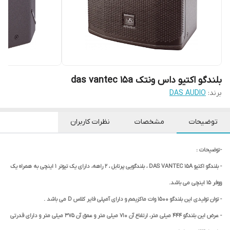
بلندگو اکتیو داس ونتک das vantec 15a
برند:
DAS AUDIO
توضیحات
مشخصات
نظرات کاربران
- توضیحات :
- بلندگو اکتیو DAS VANTEC 15A ، بلندگویی پرتابل ، 2 راهه، دارای یک تیوتر 1 اینچی به همراه یک
ووفر 15 اینچی می باشد.
- توان تولیدی این بلندگو 1500 وات ماکزیمم و دارای آمپلی فایر کلاس D می باشد .
- عرض این بلندگو 444 میلی متر، ارتفاع آن 710 میلی متر و عمق آن 375 میلی متر و دارای قدرتی