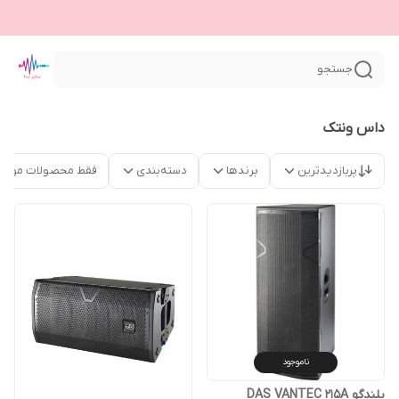
جستجو
داس ونتک
پربازدیدترین
برندها
دسته‌بندی
فقط محصولات موجو
ناموجود
بلندگو DAS VANTEC 215A