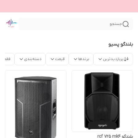
جستجو
بلندگو پسیو
پربازدیدترین
برندها
قیمت
دسته‌بندی
فقط م
ناموجود
بلندگو rcf 725 mk4