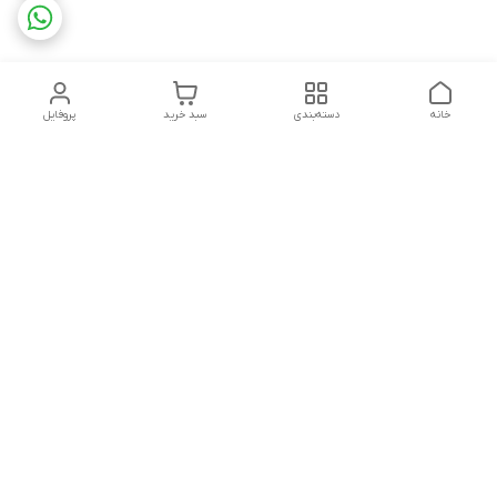
خانه
دسته‌بندی
سبد خرید
پروفایل
دسترسی سریع
تماس با ما
شکایات
درباره ما
قوانین و مقررات
سیاست حریم خصوصی