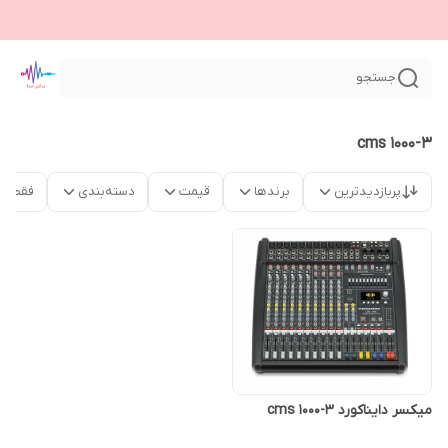
جستجو
cms 1000-3
پربازدیدترین
برندها
قیمت
دسته‌بندی
فقط م
میکسر دایناکورد cms 1000-3