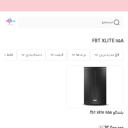
جستجو
FBT XLITE 115A
جدیدترین
برندها
قیمت
دسته‌بندی
فقط محص
بلندگو fbt xlite 115a
۹۲٬۵۰۰٬۰۰۰