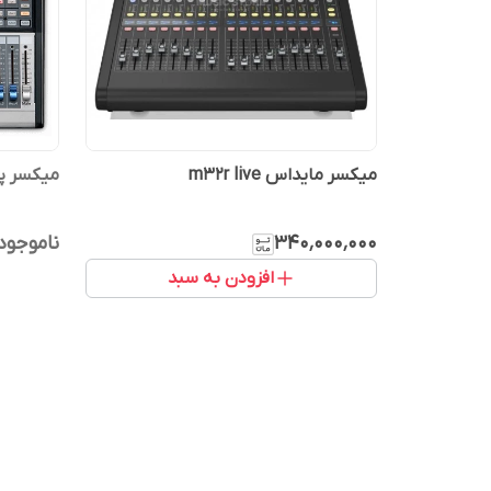
میکسر مایداس m32r live
میکسر پریسن
۳۴۰٬۰۰۰٬۰۰۰
ناموجود
افزودن به سبد