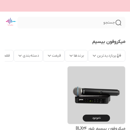
جستجو
میکروفون بیسیم
پربازدیدترین
برندها
قیمت
دسته‌بندی
فقط م
ناموجود
میکروفون بیسیم شور BLX24