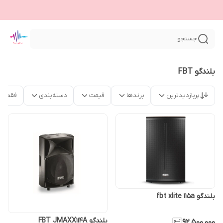
جستجو
بلندگو FBT
پربازدیدترین
برندها
قیمت
دسته‌بندی
فقط م
بلندگو fbt xlite 115a
بلندگو FBT JMAXX114A
۹۲٬۵۰۰٬۰۰۰