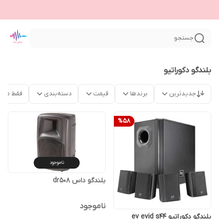
جستجو
بلندگو دکوراتیو
جدیدترین
برندها
قیمت
دسته‌بندی
فقط محص
%
58
ناموجود
بلندگو داس dr508
ناموجود
بلندگو دکوراتیو ev evid s44