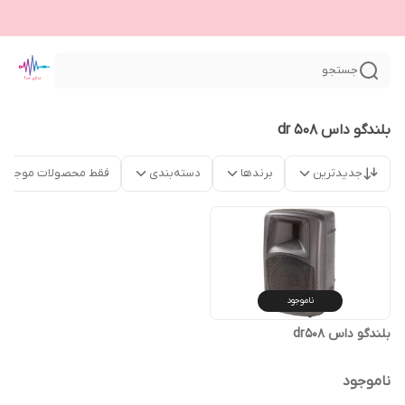
جستجو
بلندگو داس dr 508
جدیدترین
برندها
دسته‌بندی
فقط محصولات موجود
ناموجود
بلندگو داس dr508
ناموجود