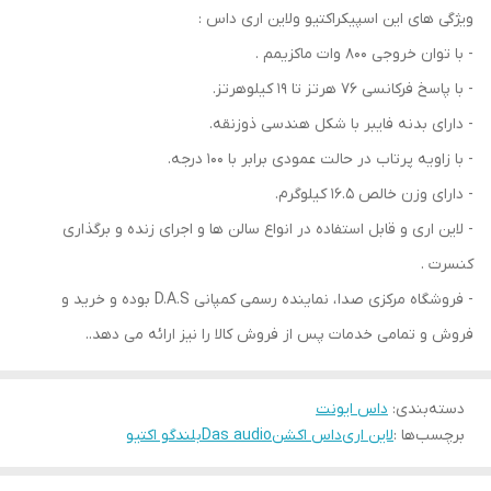
ویژگی های این اسپیکراکتیو ولاین اری داس :
- با توان خروجی 800 وات ماکزیمم .
- با پاسخ فرکانسی 76 هرتز تا 19 کیلوهرتز.
- دارای بدنه فایبر با شکل هندسی ذوزنقه.
- با زاویه پرتاب در حالت عمودی برابر با 100 درجه.
- دارای وزن خالص 16.5 کیلوگرم.
- لاین اری و قابل استفاده در انواع سالن ها و اجرای زنده و برگذاری
کنسرت .
- فروشگاه مرکزی صدا ، نماینده رسمی کمپانی D.A.S بوده و خرید و
فروش و تمامی خدمات پس از فروش کالا را نیز ارائه می دهد..
دسته‌بندی
:
داس ایونت
برچسب‌ها :
لاین اری
داس اکشن
Das audio
بلندگو اکتیو