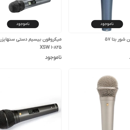
ناموجود
ناموجود
ا 57
میکروفون بیسیم دستی سنهایزر
XSW 1-825
ناموجود