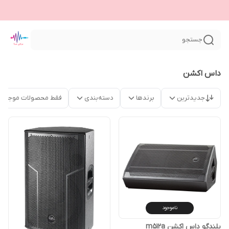
جستجو
داس اکشن
جدیدترین
برندها
دسته‌بندی
فقط محصولات موجود
ناموجود
بلندگو داس اکشن m512a