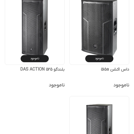
ناموجود
ناموجود
داس اکشن 515a
بلندگو DAS ACTION 525
ناموجود
ناموجود