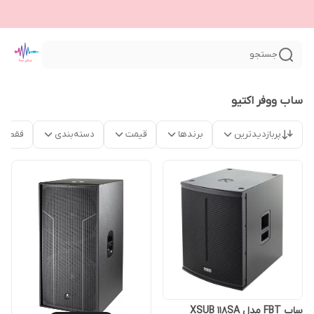
جستجو
ساب ووفر اکتیو
پربازدیدترین
برندها
قیمت
دسته‌بندی
فقط م
ساب FBT مدل XSUB 118SA