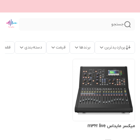
جستجو
پربازدیدترین
برندها
قیمت
دسته‌بندی
فقط م
میکسر مایداس m32r live