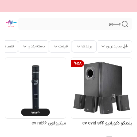
جستجو
جدیدترین
برندها
قیمت
دسته‌بندی
فقط محص
%
58
ناموجود
بلندگو دکوراتیو ev evid s44
میکروفون ev nd66